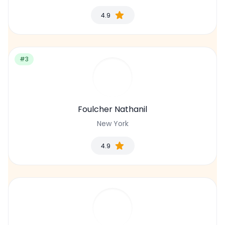
4.9
#3
Foulcher Nathanil
New York
4.9