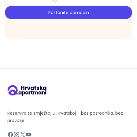
Postanite domaćin
Rezervirajte smještaj u Hrvatskoj – bez posrednika, bez
provizije.
Facebook
Instagram
X
YouTube