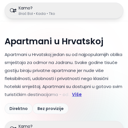
Kamo?
Brač Bol • Kada • Tko
Apartmani u Hrvatskoj
Apartmani u Hrvatskoj jedan su od najpopularnijih oblika
smještaja za odmor na Jadranu. Svake godine tisuće
gostiju biraju privatne apartmane jer nude više
fleksibilnosti, udobnosti i privatnosti nego klasični
hotelski smještaj. Apartmani su dostupni u gotovo sv
im
turističkim destinacijama - od...
Više
Direktno
Bez provizije
Kamo?