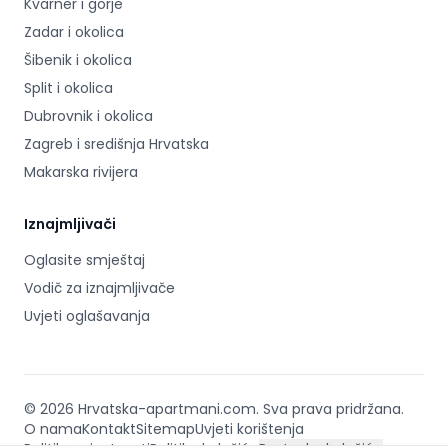
Kvarner i gorje
Zadar i okolica
Šibenik i okolica
Split i okolica
Dubrovnik i okolica
Zagreb i središnja Hrvatska
Makarska rivijera
Iznajmljivači
Oglasite smještaj
Vodič za iznajmljivače
Uvjeti oglašavanja
©
2026
Hrvatska-apartmani.com
.
Sva prava pridržana.
O nama
Kontakt
Sitemap
Uvjeti korištenja
Footer