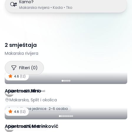
Kamo?
Makarska rivijera • Kada • Tko
2 smještaja
Makarska rivijera
Filteri
(
0
)
4.8
(
12
)
Apartman Nino
Cijena od
23,00 €
/
noć
Makarska, Split i okolica
2 smještajne jedinice · 2-6 osoba
4.8
(
12
)
Apartmani Marinković
Cijena od
75,00 €
/
noć