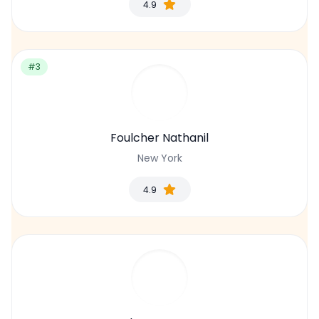
4.9
#3
Foulcher Nathanil
New York
4.9