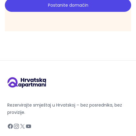
Postanite domaćin
Rezervirajte smještaj u Hrvatskoj – bez posrednika, bez
provizije.
Facebook
Instagram
X
YouTube