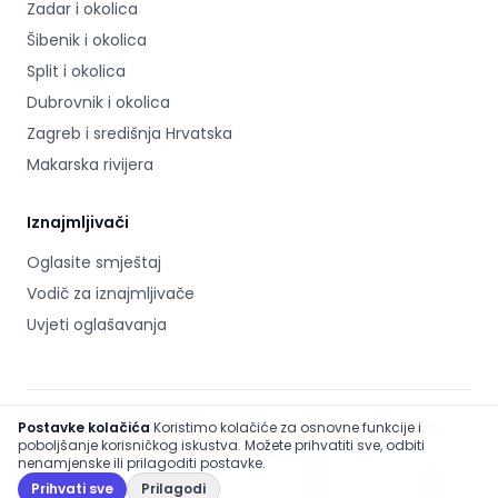
Zadar i okolica
Šibenik i okolica
Split i okolica
Dubrovnik i okolica
Zagreb i središnja Hrvatska
Makarska rivijera
Iznajmljivači
Oglasite smještaj
Vodič za iznajmljivače
Uvjeti oglašavanja
©
2026
Hrvatska-apartmani.com
.
Sva prava pridržana.
Postavke kolačića
Koristimo kolačiće za osnovne funkcije i
poboljšanje korisničkog iskustva. Možete prihvatiti sve, odbiti
O nama
Kontakt
Sitemap
Uvjeti korištenja
Footer
nenamjenske ili prilagoditi postavke.
Politika privatnosti
Politika kolačića
Postavke kolačića
Prihvati sve
Prilagodi