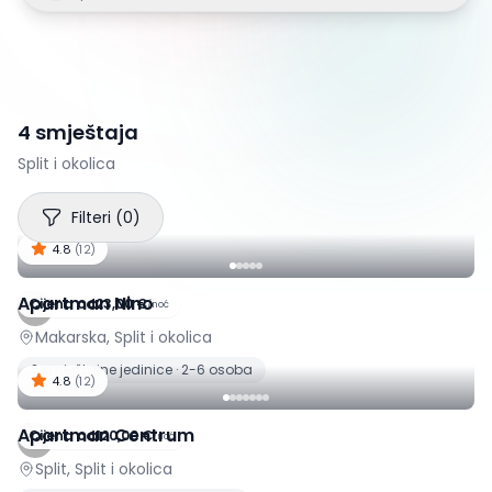
4 smještaja
Split i okolica
Filteri
(
0
)
4.8
(
12
)
Apartman Nino
Cijena od
23,00 €
/
noć
Makarska, Split i okolica
2 smještajne jedinice · 2-6 osoba
4.8
(
12
)
Apartman Centrum
Cijena od
120,00 €
/
noć
Split, Split i okolica