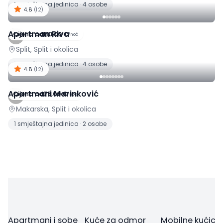
1 smještajna jedinica · 4 osobe
4.8
(
12
)
Apartman Riva
Cijena od
110,00 €
/
noć
Split, Split i okolica
1 smještajna jedinica · 4 osobe
4.8
(
12
)
Apartmani Marinković
Cijena od
75,00 €
/
noć
Makarska, Split i okolica
1 smještajna jedinica · 2 osobe
Apartmani i sobe
Kuće za odmor
Mobilne kućice