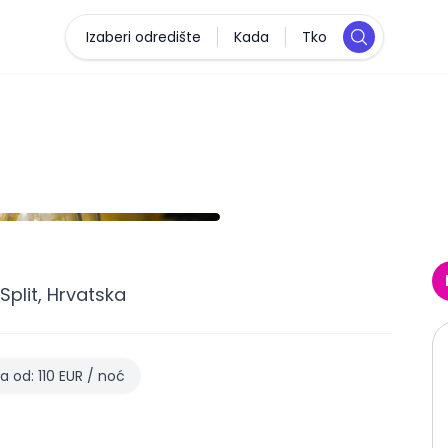
Izaberi odredište
Kada
Tko
plit, Hrvatska
na od
:
110
EUR
/
noć