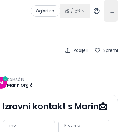
Oglasi se!
/
Podijeli
Spremi
DOMAĆIN
M
Marin Grgić
📩
Izravni kontakt s
Marin
Ime
Prezime