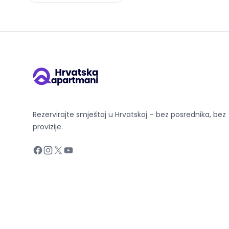
Rezervirajte smještaj u Hrvatskoj – bez posrednika, bez
provizije.
Facebook
Instagram
X
YouTube