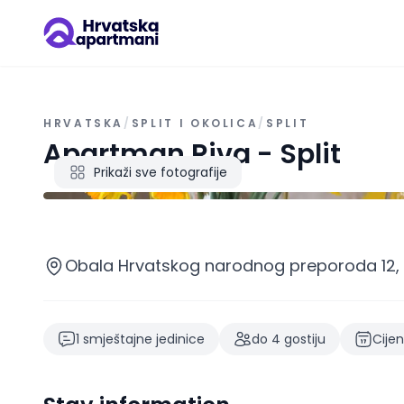
HRVATSKA
/
SPLIT I OKOLICA
/
SPLIT
Apartman Riva - Split
Prikaži sve fotografije
Obala Hrvatskog narodnog preporoda 12, S
1
smještajne jedinice
do
4
gostiju
Cije