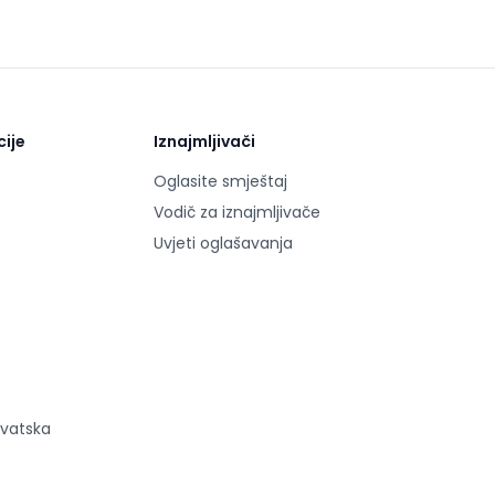
cije
Iznajmljivači
Oglasite smještaj
Vodič za iznajmljivače
Uvjeti oglašavanja
rvatska