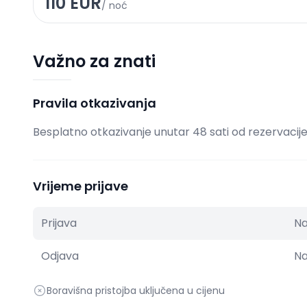
110
EUR
/
noć
Važno za znati
Pravila otkazivanja
Besplatno otkazivanje unutar 48 sati od rezervacij
Vrijeme prijave
Prijava
Na
Odjava
Na
Boravišna pristojba uključena u cijenu