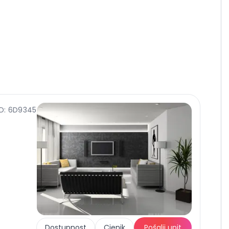
ID: 6D9345
Dostupnost
Cjenik
Pošalji upit