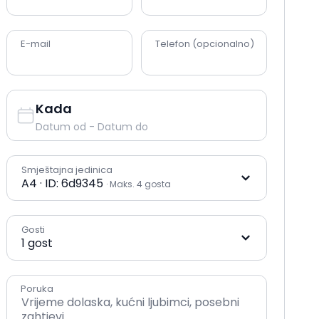
E-mail
Telefon (opcionalno)
Kada
Datum od
-
Datum do
Smještajna jedinica
A4 · ID: 6d9345
·
Maks. 4 gosta
Gosti
1 gost
Poruka