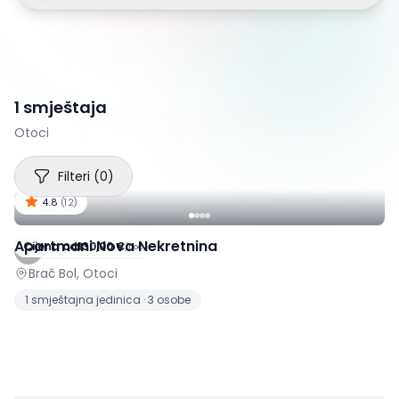
1 smještaja
Otoci
Filteri
(
0
)
4.8
(
12
)
Apartmani Nova Nekretnina
Cijena od
130,00 €
/
noć
Brač Bol, Otoci
1 smještajna jedinica · 3 osobe