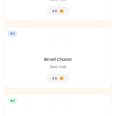
4.9
#2
Birrell Chariot
New York
4.9
#3