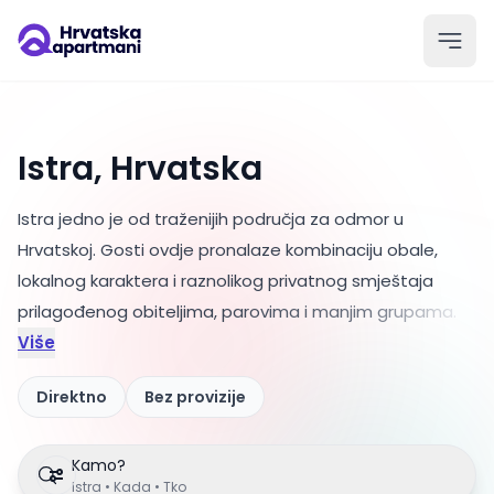
Istra, Hrvatska
Istra jedno je od traženijih područja za odmor u
Hrvatskoj. Gosti ovdje pronalaze kombinaciju obale,
lokalnog karaktera i raznolikog privatnog smještaja
prilagođenog obiteljima
, parovima i manjim grupama.
Više
Direktno
Bez provizije
Kamo?
Istra • Kada • Tko