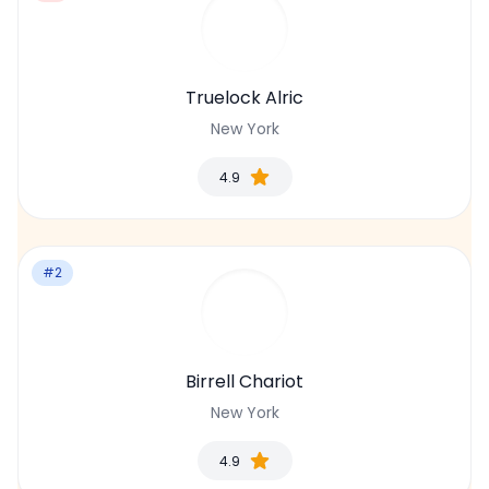
Truelock Alric
New York
4.9
#2
Birrell Chariot
New York
4.9