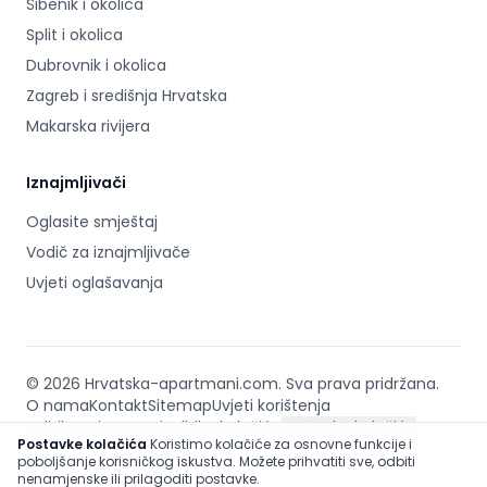
Šibenik i okolica
Split i okolica
Dubrovnik i okolica
Zagreb i središnja Hrvatska
Makarska rivijera
Iznajmljivači
Oglasite smještaj
Vodič za iznajmljivače
Uvjeti oglašavanja
©
2026
Hrvatska-apartmani.com
.
Sva prava pridržana.
O nama
Kontakt
Sitemap
Uvjeti korištenja
Footer
Politika privatnosti
Politika kolačića
Postavke kolačića
Postavke kolačića
Koristimo kolačiće za osnovne funkcije i
poboljšanje korisničkog iskustva. Možete prihvatiti sve, odbiti
nenamjenske ili prilagoditi postavke.